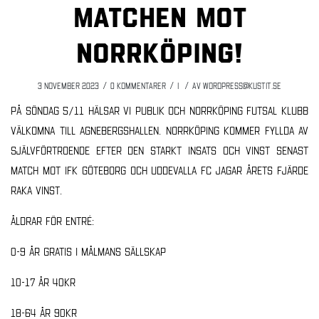
matchen mot
Norrköping!
/
/
/
3 november 2023
0 Kommentarer
i
av
wordpress@kustit.se
På söndag 5/11 hälsar vi publik och Norrköping Futsal Klubb
välkomna till Agnebergshallen. Norrköping kommer fyllda av
självförtroende efter den starkt insats och vinst senast
match mot IFK Göteborg och Uddevalla FC jagar årets fjärde
raka vinst.
Åldrar för entré:
0-9 år gratis i målmans sällskap
10-17 år 40kr
18-64 år 90kr