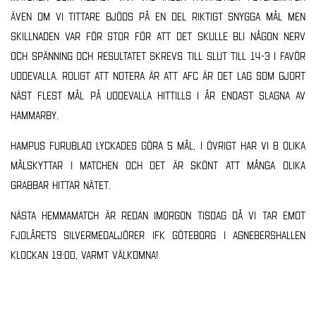
även om vi tittare bjöds på en del riktigt snygga mål men
skillnaden var för stor för att det skulle bli någon nerv
och spänning och resultatet skrevs till slut till 14-3 i favör
Uddevalla. Roligt att notera är att AFC är det lag som gjort
näst flest mål på Uddevalla hittills i år endast slagna av
Hammarby.
Hampus Furublad lyckades göra 5 mål, i övrigt har vi 8 olika
målskyttar i matchen och det är skönt att många olika
grabbar hittar nätet.
Nästa hemmamatch är redan imorgon tisdag då vi tar emot
fjolårets silvermedaljörer IFK Göteborg i Agnebershallen
klockan 19:00, varmt välkomna!