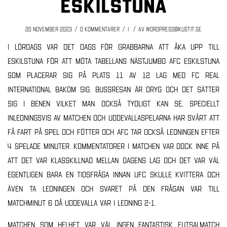
Eskilstuna
/
/
/
20 november 2023
0 Kommentarer
i
av
wordpress@kustit.se
I lördags var det dags för grabbarna att åka upp till
Eskilstuna för att möta tabellans nästjumbo AFC Eskilstuna
som placerar sig på plats 11 av 12 lag med FC Real
International bakom sig. Bussresan är dryg och det sätter
sig i benen vilket man också tydligt kan se, speciellt
inledningsvis av matchen och Uddevallaspelarna har svårt att
få fart på spel och fötter och AFC tar också ledningen efter
4 spelade minuter. Kommentatorer i matchen var dock inne på
att det var klasskillnad mellan dagens lag och det var väl
egentligen bara en tidsfråga innan UFC skulle kvittera och
även ta ledningen och svaret på den frågan var till
matchminut 6 då Uddevalla var i ledning 2-1.
Matchen som helhet var väl ingen fantastisk futsalmatch