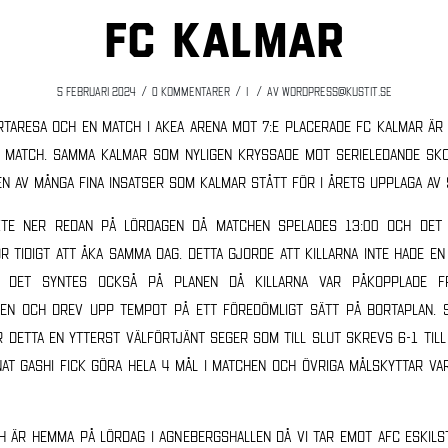
FC Kalmar
/
/
/
5 februari 2024
0 Kommentarer
i
av
wordpress@kustit.se
rtaresa och en match i Akea Arena mot 7:e placerade FC Kalmar är
n match. Samma Kalmar som nyligen kryssade mot serieledande Sk
n av många fina insatser som Kalmar stått för i årets upplaga av 
kte ner redan på lördagen då matchen spelades 13:00 och det 
r tidigt att åka samma dag. Detta gjorde att killarna inte hade en
 det syntes också på planen då killarna var påkopplade f
en och drev upp tempot på ett föredömligt sätt på bortaplan. S
r detta en ytterst välförtjänt seger som till slut skrevs 6-1 till
nat Gashi fick göra hela 4 mål i matchen och övriga målskyttar var
h är hemma på lördag i Agnebergshallen då vi tar emot AFC Eskils