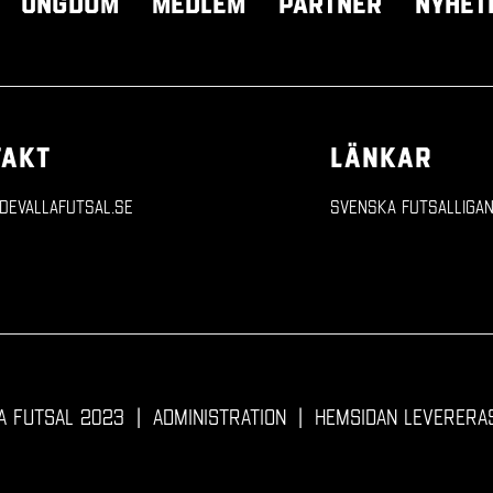
Ungdom
Medlem
Partner
Nyhet
TAKT
LÄNKAR
devallafutsal.se
Svenska Futsalliga
a Futsal 2023
|
Administration
|
Hemsidan levereras