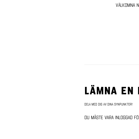
välkomna ne
Lämna en
Dela med dig av dina synpunkter!
Du måste vara
inloggad
fö