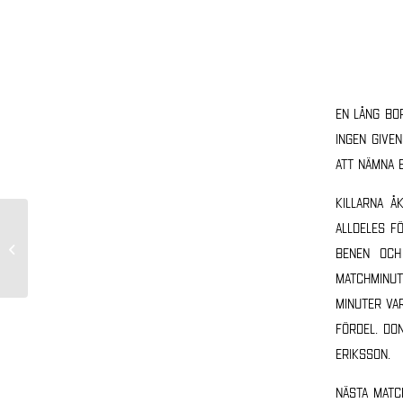
En lång bo
ingen give
att nämna e
Killarna å
alldeles fö
Bra spel i Jönköping
benen och
matchminut
minuter va
fördel. Do
Eriksson.
Nästa matc