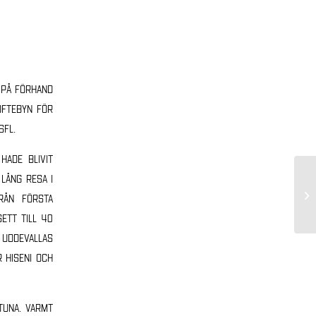
 på förhand
oftebyn för
SFL.
hade blivit
 lång resa i
rån första
ett till 40
 Uddevallas
 Hiseni och
tuna. Varmt