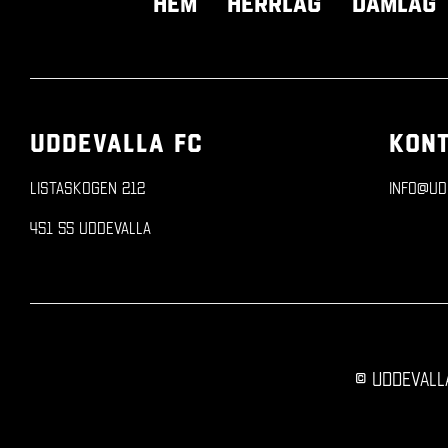
Hem
Herrlag
Damlag
UDDEVALLA FC
KON
Listaskogen 212
info@ud
451 55 Uddevalla
© Uddevall