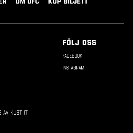
er
Om UFC
Köp biljett
FÖLJ OSS
n
Facebook
Instagram
 av Kust IT