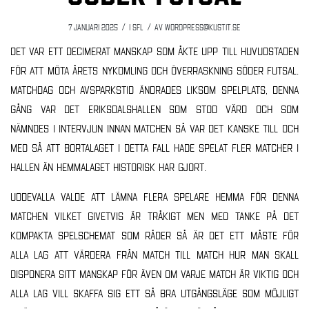
/
/
7 januari 2025
i
SFL
av
wordpress@kustit.se
Det var ett decimerat manskap som åkte upp till huvudstaden
för att möta årets nykomling och överraskning Söder Futsal.
Matchdag och avsparkstid ändrades liksom spelplats, denna
gång var det Eriksdalshallen som stod värd och som
nämndes i intervjun innan matchen så var det kanske till och
med så att bortalaget i detta fall hade spelat fler matcher i
hallen än hemmalaget historisk har gjort.
Uddevalla valde att lämna flera spelare hemma för denna
matchen vilket givetvis är tråkigt men med tanke på det
kompakta spelschemat som råder så är det ett måste för
alla lag att värdera från match till match hur man skall
disponera sitt manskap för även om varje match är viktig och
alla lag vill skaffa sig ett så bra utgångsläge som möjligt