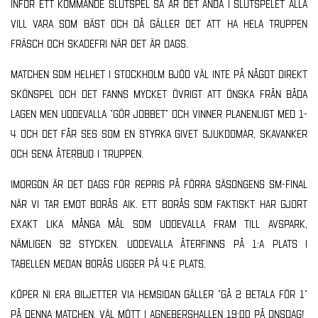
inför ett kommande slutspel så är det ändå i slutspelet alla
vill vara som bäst och då gäller det att ha hela truppen
fräsch och skadefri när det är dags.
Matchen som helhet i Stockholm bjöd väl inte på något direkt
skönspel och det fanns mycket övrigt att önska från båda
lagen men Uddevalla ”gör jobbet” och vinner planenligt med 1-
4 och det får ses som en styrka givet sjukdomar, skavanker
och sena återbud i truppen.
Imorgon är det dags för repris på förra säsongens SM-final
när vi tar emot Borås AIK. Ett Borås som faktiskt har gjort
exakt lika många mål som Uddevalla fram till avspark,
nämligen 92 stycken. Uddevalla återfinns på 1:a plats i
tabellen medan Borås ligger på 4:e plats.
Köper ni era biljetter via hemsidan gäller ”gå 2 betala för 1”
på denna matchen, väl mött i Agnebershallen 19:00 på onsdag!