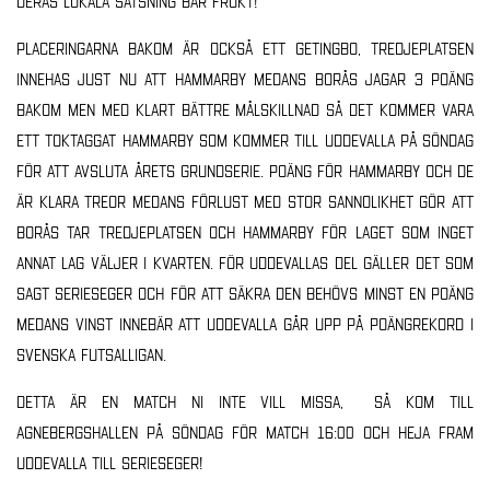
deras lokala satsning bär frukt!
Placeringarna bakom är också ett getingbo, tredjeplatsen
innehas just nu att Hammarby medans Borås jagar 3 poäng
bakom men med klart bättre målskillnad så det kommer vara
ett toktaggat Hammarby som kommer till Uddevalla på söndag
för att avsluta årets grundserie. Poäng för Hammarby och de
är klara treor medans förlust med stor sannolikhet gör att
Borås tar tredjeplatsen och Hammarby för laget som inget
annat lag väljer i kvarten. För Uddevallas del gäller det som
sagt serieseger och för att säkra den behövs minst en poäng
medans vinst innebär att Uddevalla går upp på poängrekord i
Svenska Futsalligan.
Detta är en match ni inte vill missa, så kom till
Agnebergshallen på söndag för match 16:00 och heja fram
Uddevalla till serieseger!