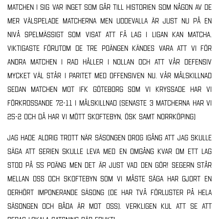
Matchen i sig var inget som går till historien som någon av de
mer välspelade matcherna men Uddevalla är just nu på en
nivå spelmässigt som visat att få lag i ligan kan matcha.
Viktigaste förutom de tre poängen kändes vara att vi för
andra matchen i rad håller i nollan och att vår defensiv
mycket väl står i paritet med offensiven nu. Vår målskillnad
sedan matchen mot IFK Göteborg som vi kryssade har vi
förkrossande 72-11 i målskillnad (senaste 3 matcherna har vi
25-2 och då har vi mött Skoftebyn, ÖSK samt Norrköping)
Jag hade aldrig trott när säsongen drog igång att jag skulle
säga att serien skulle leva med en omgång kvar om ett lag
stod på 55 poäng men det är just vad den gör! Segern står
mellan oss och Skoftebyn som vi måste säga har gjort en
oerhört imponerande säsong (de har två förluster på hela
säsongen och båda är mot oss). Verkligen kul att se att