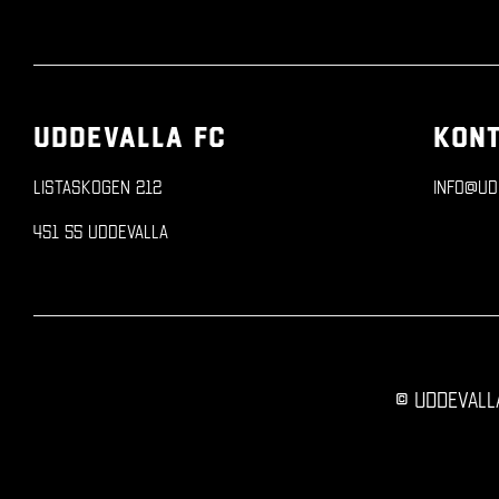
UDDEVALLA FC
KON
Listaskogen 212
info@ud
451 55 Uddevalla
© Uddevall