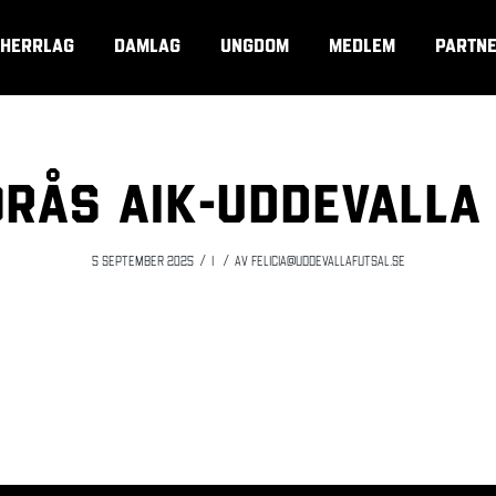
HERRLAG
DAMLAG
UNGDOM
MEDLEM
PARTN
rås AIK-Uddevalla
/
/
5 september 2025
i
av
felicia@uddevallafutsal.se