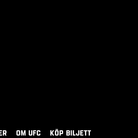
er
Om UFC
Köp biljett