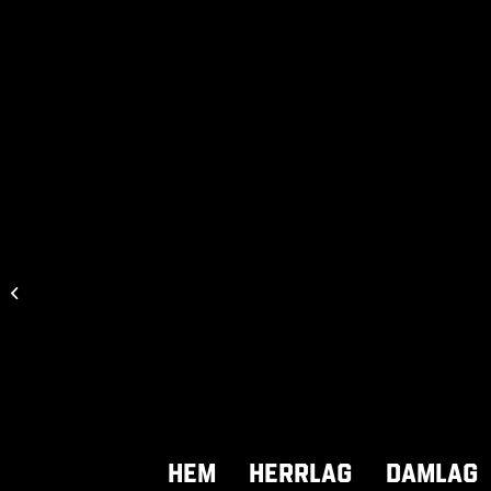
Skoftebyns IF-Uddevalla FC
Hem
Herrlag
Damlag