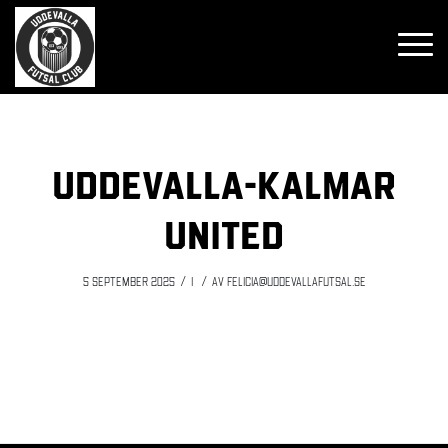
Uddevalla-Kalmar
United
/
/
5 september 2025
i
av
felicia@uddevallafutsal.se